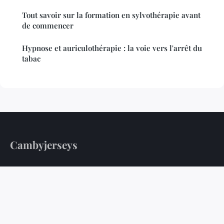
Tout savoir sur la formation en sylvothérapie avant
de commencer
Hypnose et auriculothérapie : la voie vers l'arrêt du
tabac
Cambyjerseys
Votre guide quotidien pour une vie plus saine
Accueil
Mentions légales
Contact