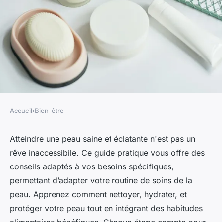
Accueil
›
Bien-être
BIEN-ÊTRE
Le guide pratique pour une
Atteindre une peau saine et éclatante n'est pas un
rêve inaccessibile. Ce guide pratique vous offre des
peau saine et éclatante
conseils adaptés à vos besoins spécifiques,
permettant d’adapter votre routine de soins de la
Benjamin
•
23 février 2025
•
13 min de lecture
peau. Apprenez comment nettoyer, hydrater, et
protéger votre peau tout en intégrant des habitudes