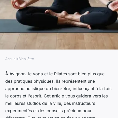
Accueil
›
Bien-être
BIEN-ÊTRE
Yoga et pilates à avignon :
À Avignon, le yoga et le Pilates sont bien plus que
des pratiques physiques. Ils représentent une
votre clés du bien-être
approche holistique du bien-être, influençant à la fois
quotidien
le corps et l'esprit. Cet article vous guidera vers les
meilleures studios de la ville, des instructeurs
Benjamin
•
14 mars 2025
•
7 min de lecture
expérimentés et des conseils précieux pour