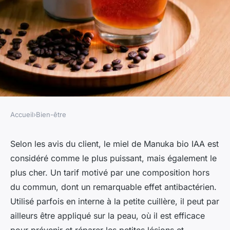
Accueil
›
Bien-être
BIEN-ÊTRE
À la découverte de l'univers du
Selon les avis du client, le miel de Manuka bio IAA est
considéré comme le plus puissant, mais également le
miel de manuka 20 bienfaits
plus cher. Un tarif motivé par une composition hors
du commun, dont un remarquable effet antibactérien.
Benjamin
•
8 avril 2025
•
5 min de lecture
Utilisé parfois en interne à la petite cuillère, il peut par
ailleurs être appliqué sur la peau, où il est efficace