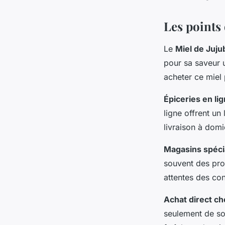
Mathieu
•
5 juin 2024
•
3 min de lecture
Les points 
Le
Miel de Juju
pour sa saveur 
acheter ce miel 
Épiceries en li
ligne offrent un
livraison à domi
Magasins spécia
souvent des prod
attentes des co
Achat direct ch
seulement de sout