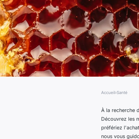
Accueil
›
Santé
SANTÉ
Miel de jujubier : où
À la recherche d
Découvrez les m
?
préfériez l'acha
nous vous guidon