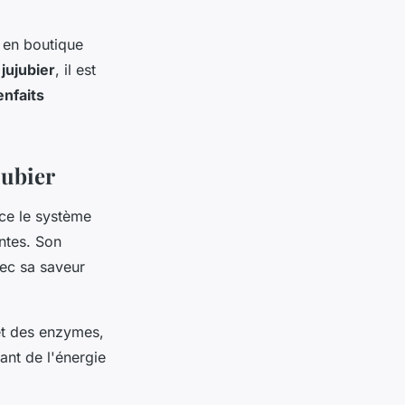
 en boutique
 jujubier
, il est
enfaits
jubier
orce le système
ntes. Son
vec sa saveur
et des enzymes,
sant de l'énergie