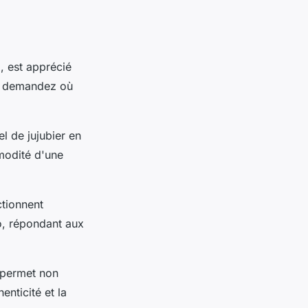
, est apprécié
us demandez où
l de jujubier en
mmodité d'une
ctionnent
io, répondant aux
 permet non
enticité et la