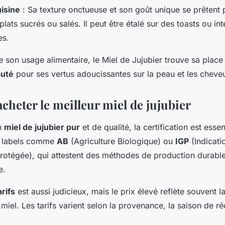
uisine
: Sa texture onctueuse et son goût unique se prêtent 
 plats sucrés ou salés. Il peut être étalé sur des toasts ou i
es.
e son usage alimentaire, le Miel de Jujubier trouve sa place
auté
pour ses vertus adoucissantes sur la peau et les cheve
acheter le meilleur miel de jujubier
n
miel de jujubier pur
et de qualité, la certification est essent
 labels comme
AB
(Agriculture Biologique) ou
IGP
(Indicati
otégée), qui attestent des méthodes de production durable
e.
rifs
est aussi judicieux, mais le prix élevé reflète souvent la
 miel. Les tarifs varient selon la provenance, la saison de réc