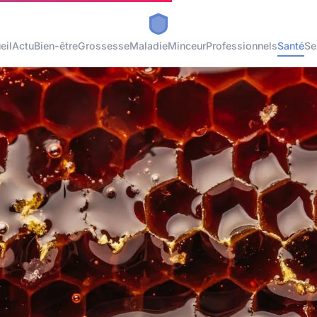
eil
Actu
Bien-être
Grossesse
Maladie
Minceur
Professionnels
Santé
Se