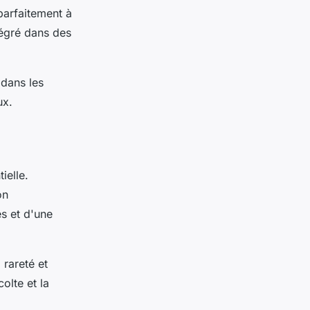
parfaitement à
ntégré dans des
 dans les
ux.
ielle.
on
s et d'une
 rareté et
olte et la