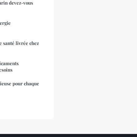
arin devez-vous
ergie
e santé livrée chez
dicaments
esoins
cieuse pour chaque