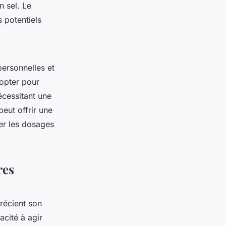
n sel. Le
s potentiels
ersonnelles et
 opter pour
écessitant une
eut offrir une
ter les dosages
res
récient son
acité à agir