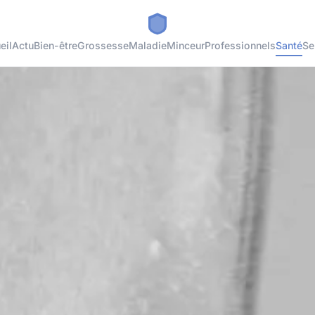
eil
Actu
Bien-être
Grossesse
Maladie
Minceur
Professionnels
Santé
Se