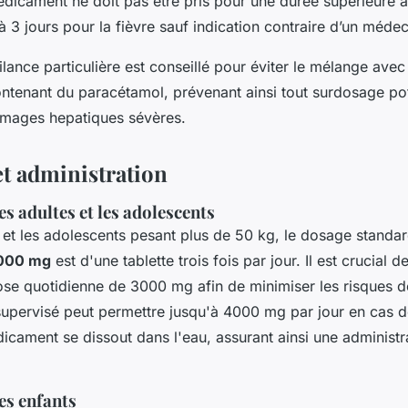
édicament ne doit pas être pris pour une durée supérieure à
à 3 jours pour la fièvre sauf indication contraire d’un médec
lance particulière est conseillé pour éviter le mélange avec
tenant du paracétamol, prévenant ainsi tout surdosage pot
mages hepatiques sévères.
et administration
s adultes et les adolescents
s et les adolescents pesant plus de 50 kg, le dosage standa
000 mg
est d'une tablette trois fois par jour. Il est crucial d
se quotidienne de 3000 mg afin de minimiser les risques
supervisé peut permettre jusqu'à 4000 mg par jour en cas d
icament se dissout dans l'eau, assurant ainsi une administr
es enfants