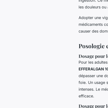
ingestion. Ce m
les douleurs ou 
Adopter une vigi
médicaments con
causer des dom
Posologie 
Dosage pour le
Pour les adulte
EFFERALGAN 1
dépasser une do
foie. Un usage 
intenses. Le méd
efficace.
Dosage pour l