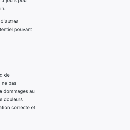
 5 jours pour
in.
 d'autres
entiel pouvant
rd de
e ne pas
 de dommages au
e douleurs
ation correcte et