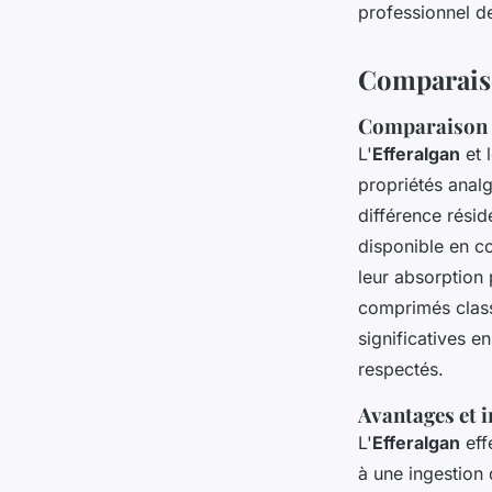
professionnel d
Comparais
Comparaison de
L'
Efferalgan
et 
propriétés anal
différence résid
disponible en c
leur absorption
comprimés class
significatives 
respectés.
Avantages et 
L'
Efferalgan
eff
à une ingestion