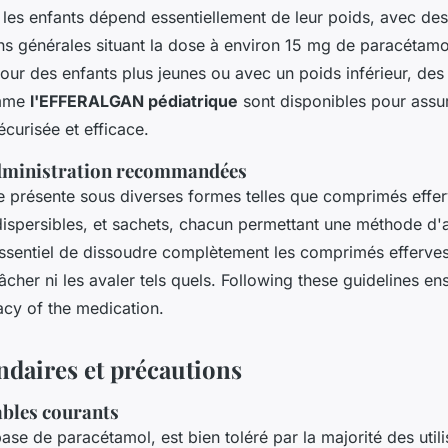
les enfants dépend essentiellement de leur poids, avec des
 générales situant la dose à environ 15 mg de paracétamol
Pour des enfants plus jeunes ou avec un poids inférieur, des
omme
l'EFFERALGAN pédiatrique
sont disponibles pour assu
écurisée et efficace.
dministration recommandées
 présente sous diverses formes telles que comprimés effer
spersibles, et sachets, chacun permettant une méthode d'a
 essentiel de dissoudre complètement les comprimés efferve
âcher ni les avaler tels quels. Following these guidelines en
acy of the medication.
ndaires et précautions
ables courants
base de paracétamol, est bien toléré par la majorité des utili