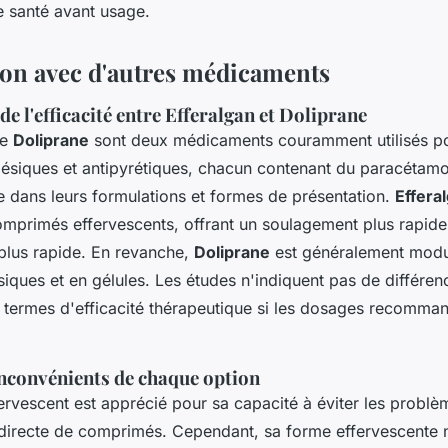
e santé avant usage.
on avec d'autres médicaments
 l'efficacité entre Efferalgan et Doliprane
le
Doliprane
sont deux médicaments couramment utilisés po
gésiques et antipyrétiques, chacun contenant du paracétamol
e dans leurs formulations et formes de présentation.
Effera
omprimés effervescents, offrant un soulagement plus rapide
 plus rapide. En revanche,
Doliprane
est généralement modu
iques et en gélules. Les études n'indiquent pas de différen
en termes d'efficacité thérapeutique si les dosages recomma
inconvénients de chaque option
ervescent est apprécié pour sa capacité à éviter les problèm
 directe de comprimés. Cependant, sa forme effervescente n