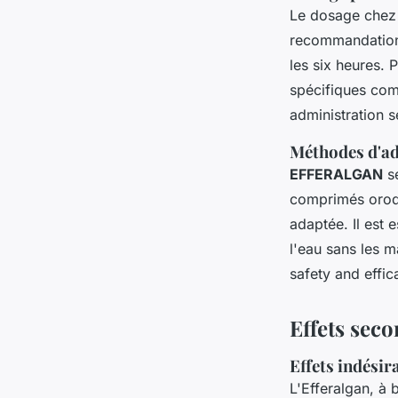
Le dosage chez 
recommandations
les six heures. 
spécifiques c
administration s
Méthodes d'a
EFFERALGAN
se
comprimés orodi
adaptée. Il est
l'eau sans les m
safety and effic
Effets seco
Effets indésir
L'Efferalgan, à 