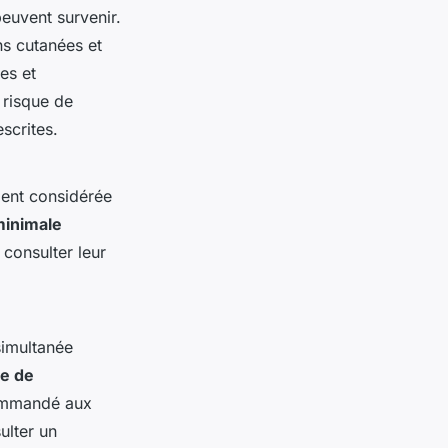
peuvent survenir.
ns cutanées et
es et
 risque de
scrites.
ement considérée
minimale
consulter leur
simultanée
ve de
ecommandé aux
ulter un