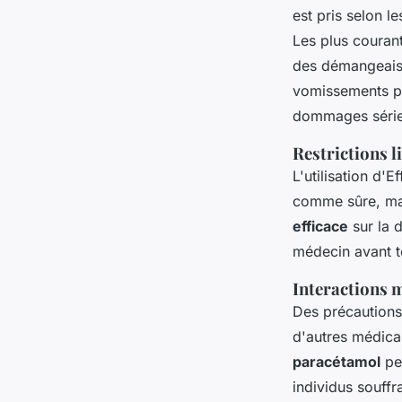
est pris selon l
Les plus couran
des démangeai
vomissements pe
dommages sérieux
Restrictions li
L'utilisation d'
comme sûre, mais
efficace
sur la 
médecin avant to
Interactions 
Des précautions
d'autres médic
paracétamol
peu
individus souffr