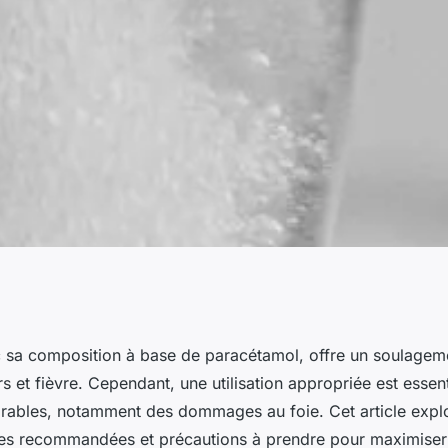
ment rapide et
c sa composition à base de paracétamol, offre un soulagem
s et fièvre. Cependant, une utilisation appropriée est essent
ître
sirables, notamment des dommages au foie. Cet article explo
ses recommandées et précautions à prendre pour maximiser l