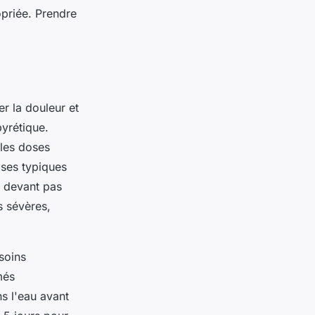
opriée. Prendre
r la douleur et
pyrétique.
 les doses
oses typiques
e devant pas
s sévères,
soins
més
ns l'eau avant