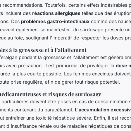
es recommandations. Toutefois, certains effets indésirables 
ts incluent des
réactions allergiques
telles que des éruptio
sons. Des
problèmes gastro-intestinaux
comme des nausé
uvent également se manifester. Un surdosage présente un
 au foie, soulignant l'impératif de respecter les doses pre
ées à la grossesse et à l’allaitement
Efferalgan pendant la grossesse et l'allaitement est général
 avec précaution. Il est primordial de privilégier la
dose 
durée la plus courte possible. Les femmes enceintes doivent 
ute prise régulière, afin de gérer tout risque potentiel.
médicamenteuses et risques de surdosage
 particulières doivent être prises en cas de consommation 
aments contenant du paracétamol.
L'accumulation excessi
t entraîner une toxicité hépatique sévère. Enfin, il est r
ant d'insuffisance rénale ou de maladies hépatiques de cons