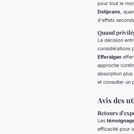
pour tout le mon
Doliprane
, quan
d'effets seconda
Quand privilé
La décision ent
considérations 
Efferalgan
effer
approche contin
absorption plus 
et consulter un 
Avis des u
Retours d'expé
Les
témoignage
efficacité pour s