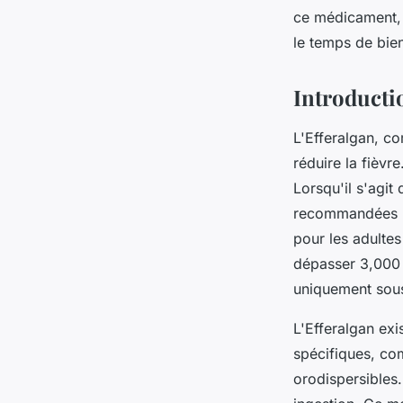
ce médicament, 
Mathieu
•
31 janvier 2025
•
5 min de lecture
le temps de bien
Introductio
L'Efferalgan, co
réduire la fièvr
Lorsqu'il s'agit
recommandées po
pour les adulte
dépasser 3,000 
uniquement sous
L'Efferalgan ex
spécifiques, co
orodispersibles.