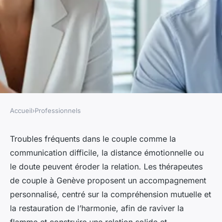
Accueil
›
Professionnels
PROFESSIONNELS
Thérapeute de couple à
Troubles fréquents dans le couple comme la
communication difficile, la distance émotionnelle ou
genève : ravivez la flamme
le doute peuvent éroder la relation. Les thérapeutes
ensemble
de couple à Genève proposent un accompagnement
personnalisé, centré sur la compréhension mutuelle et
Chloé
•
29 mai 2025
•
8 min de lecture
la restauration de l’harmonie, afin de raviver la