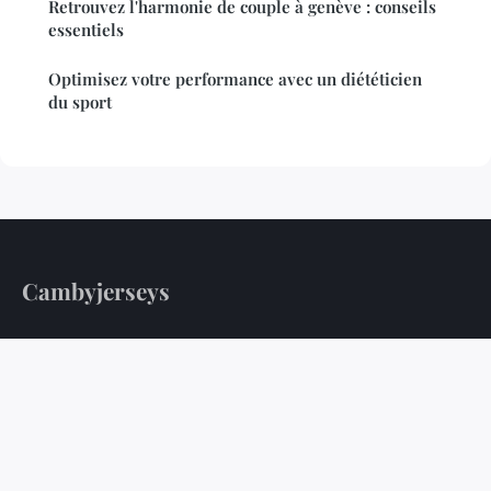
Retrouvez l'harmonie de couple à genève : conseils
essentiels
Optimisez votre performance avec un diététicien
du sport
Cambyjerseys
Votre guide quotidien pour une vie plus saine
Accueil
Mentions légales
Contact
© 2026 Cambyjerseys. Tous droits réservés.