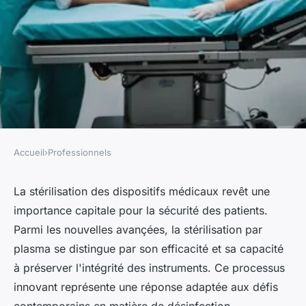
Accueil
›
Professionnels
PROFESSIONNELS
La révolution de la
La stérilisation des dispositifs médicaux revêt une
importance capitale pour la sécurité des patients.
stérilisation des dispositifs
Parmi les nouvelles avançées, la stérilisation par
médicaux par plasma
plasma se distingue par son efficacité et sa capacité
à préserver l'intégrité des instruments. Ce processus
Chloé
•
25 janvier 2025
•
7 min de lecture
innovant représente une réponse adaptée aux défis