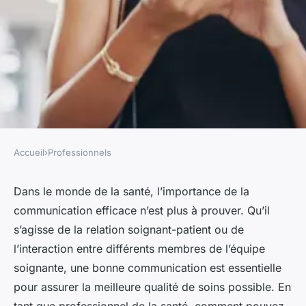
Accueil
›
Professionnels
PROFESSIONNELS
Comment optimiser la
Dans le monde de la santé, l’importance de la
communication efficace n’est plus à prouver. Qu’il
communication avec les
s’agisse de la relation soignant-patient ou de
équipes soignantes en tant
l’interaction entre différents membres de l’équipe
que professionnel de la santé
soignante, une bonne communication est essentielle
pour assurer la meilleure qualité de soins possible. En
Chloé
•
22 décembre 2023
•
6 min de lecture