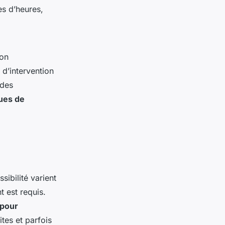
es d’heures,
ion
 d’intervention
udes
ues de
ssibilité varient
t est requis.
 pour
ites et parfois