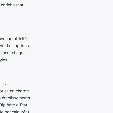
enrichissant.
sychomotricité,
ve. Les options
tance, chaque
yles
les
prise en charge.
es établissements
Diplôme d'État
le baccalauréat