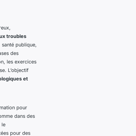
reux,
aux troubles
 santé publique,
ases des
n, les exercices
e. L’objectif
logiques et
rmation pour
 comme dans des
 le
tées pour des