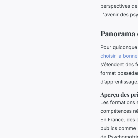
perspectives de
Chloé
•
18 février 2025
•
5 min de lecture
L'avenir des ps
Panorama d
Pour quiconque 
choisir la bonn
s’étendent des 
format possédan
d’apprentissage
Aperçu des pr
Les formations 
compétences néc
En France, des é
publics comme l
de Psychomotric