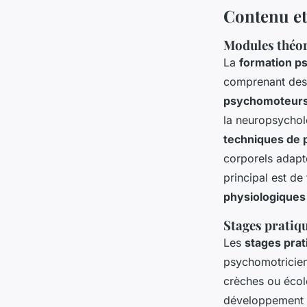
Contenu et
Modules théo
La
formation p
comprenant des
psychomoteur
la neuropsychol
techniques de 
corporels adapté
principal est d
physiologiques
Stages pratiq
Les
stages prat
psychomotricien
crèches ou écol
développement p