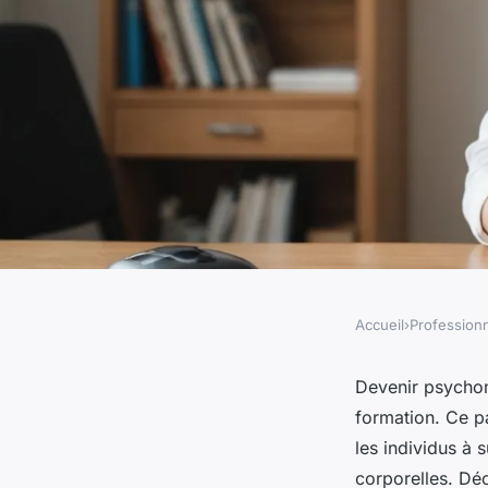
Accueil
›
Profession
PROFESSIONNELS
Préparez-vous effic
Devenir psychom
formation. Ce p
formation de psych
les individus à
corporelles. Dé