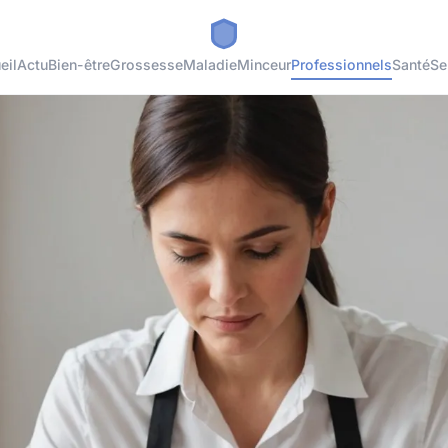
eil
Actu
Bien-être
Grossesse
Maladie
Minceur
Professionnels
Santé
Se