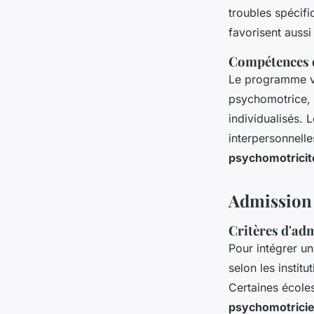
troubles spécifi
favorisent aussi
Compétences d
Le programme vi
psychomotrice, l
individualisés.
interpersonnelle
psychomotricit
Admission 
Critères d'adm
Pour intégrer u
selon les instit
Certaines école
psychomotrici