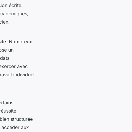
ion écrite.
 académiques,
cien.
site. Nombreux
ose un
idats
'exercer avec
ravail individuel
rtains
réussite
bien structurée
r accéder aux