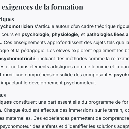
 exigences de la formation
riques
sychomotricien
s'articule autour d’un cadre théorique rigou
 cours en
psychologie, physiologie
, et
pathologies liées 
s
. Ces enseignements approfondissent des sujets tels que la
ogie et la pédagogie. Les élèves explorent également les b
psychomotricité
, incluant des méthodes comme la relaxatio
s et certains éléments artistiques comme le mime et la dans
e fournir une compréhension solide des composantes
psycho
impactant le développement psychomoteur.
ues
iques
constituent une part essentielle du programme de fo
. Chaque étudiant effectue des immersions sur le terrain,
es maternelles. Ces expériences permettent de comprendre
sychomoteur des enfants et d’identifier les solutions adap