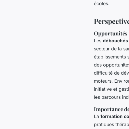
écoles.
Perspectiv
Opportunités 
Les
débouchés 
secteur de la s
établissements s
des opportunités
difficulté de d
moteurs. Enviro
initiative et ge
les parcours ind
Importance de
La
formation c
pratiques thérap