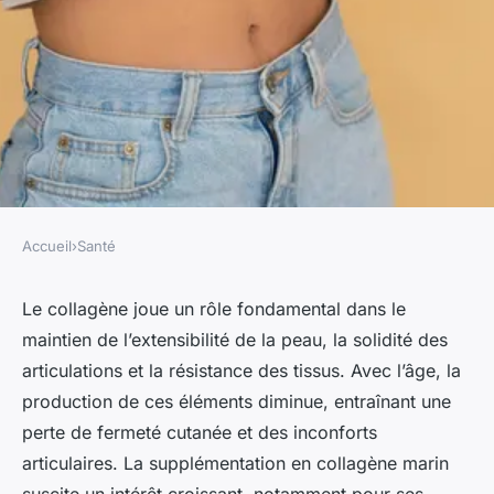
Accueil
›
Santé
SANTÉ
Quelle dose de collagène
Le collagène joue un rôle fondamental dans le
maintien de l’extensibilité de la peau, la solidité des
marin devez-vous consommer
articulations et la résistance des tissus. Avec l’âge, la
chaque jour ?
production de ces éléments diminue, entraînant une
perte de fermeté cutanée et des inconforts
Mathieu
•
14 mars 2025
•
5 min de lecture
articulaires. La supplémentation en collagène marin