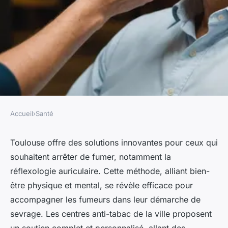
Accueil
›
Santé
SANTÉ
Centre anti-tabac à toulouse :
Toulouse offre des solutions innovantes pour ceux qui
souhaitent arrêter de fumer, notamment la
découvrez la réflexologie
réflexologie auriculaire. Cette méthode, alliant bien-
auriculaire.
être physique et mental, se révèle efficace pour
accompagner les fumeurs dans leur démarche de
Mathieu
•
31 janvier 2025
•
6 min de lecture
sevrage. Les centres anti-tabac de la ville proposent