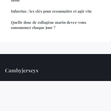
santé
Infarctus : les clés pour reconnaître et agir vite
Quelle dose de collagène marin devez-vous
consommer chaque jour ?
Cambyjerseys
Votre guide quotidien pour une vie plus saine
Accueil
Mentions légales
Contact
© 2026 Cambyjerseys. Tous droits réservés.