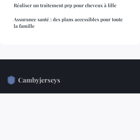
Réaliser un traitement prp pour cheveux à lille
Assurance santé : des plans accessibles pour toute
la famille
Cambyjerseys
Votre guide quotidien pour une vie plus saine
Accueil
Mentions légales
Contact
© 2026 Cambyjerseys. Tous droits réservés.