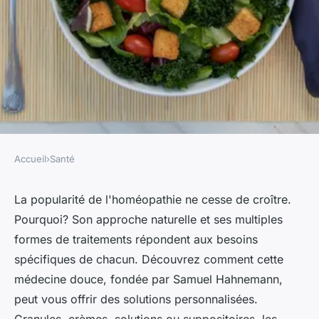
Accueil
›
Santé
SANTÉ
Homéopathie : tous les
La popularité de l'homéopathie ne cesse de croître.
Pourquoi? Son approche naturelle et ses multiples
médicaments homéopathiques
formes de traitements répondent aux besoins
pour vos besoins
spécifiques de chacun. Découvrez comment cette
médecine douce, fondée par Samuel Hahnemann,
Mathieu
•
1 juillet 2024
•
3 min de lecture
peut vous offrir des solutions personnalisées.