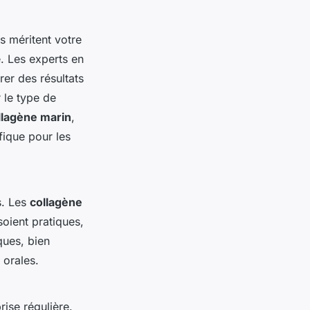
rs méritent votre
. Les experts en
er des résultats
r le type de
llagène marin
,
fique pour les
s. Les
collagène
soient pratiques,
ques, bien
 orales.
rise régulière.