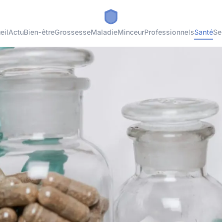
eil
Actu
Bien-être
Grossesse
Maladie
Minceur
Professionnels
Santé
Se