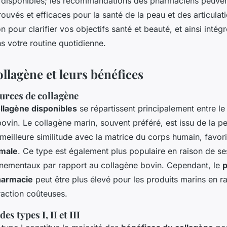
 disponibles; les recommandations des pharmaciens peuvent
ouvés et efficaces pour la santé de la peau et des articulati
on pour clarifier vos objectifs santé et beauté, et ainsi intég
s votre routine quotidienne.
llagène et leurs bénéfices
urces de collagène
llagène disponibles
se répartissent principalement entre le
bovin. Le collagène marin, souvent préféré, est issu de la 
meilleure similitude avec la matrice du corps humain, favor
imale
. Ce type est également plus populaire en raison de se
nementaux par rapport au collagène bovin. Cependant, le
p
harmacie
peut être plus élevé pour les produits marins en r
action coûteuses.
s types I, II et III