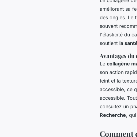
Le collagène de 
améliorant sa fer
des ongles. Le ty
souvent recomma
l'élasticité du c
soutient
la sant
Avantages du 
Le
collagène m
son action rapid
teint et la text
accessible, ce 
accessible. Tout
consultez un p
Recherche
, qu
Comment ch