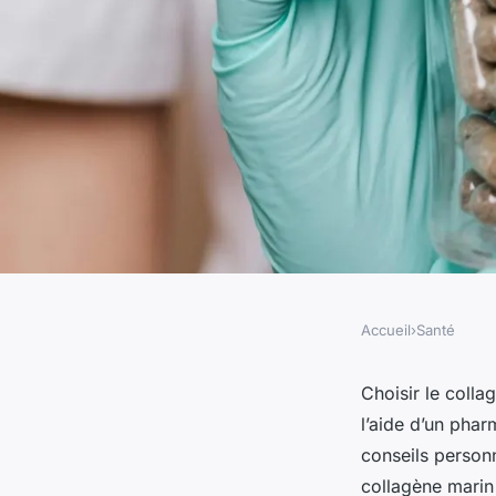
Accueil
›
Santé
SANTÉ
Comment choisir le 
Choisir le colla
l’aide d’un pha
avec l'aide d'un pha
conseils personn
collagène marin