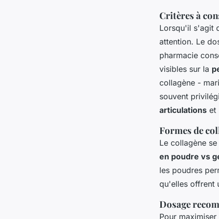
Critères à con
Lorsqu'il s'agit
attention. Le d
pharmacie conse
visibles sur la
p
collagène - mar
souvent privilég
articulations
et 
Formes de coll
Le collagène se
en poudre vs g
les poudres per
qu'elles offrent
Dosage recom
Pour maximiser