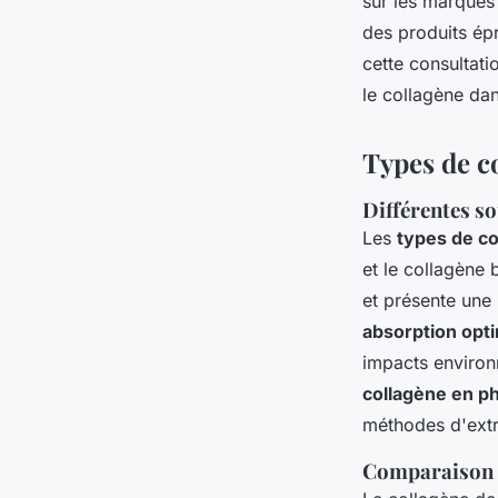
sur les marques
des produits épr
cette consultati
le collagène dan
Types de co
Différentes so
Les
types de co
et le collagène 
et présente une 
absorption opt
impacts environ
collagène en p
méthodes d'extr
Comparaison de