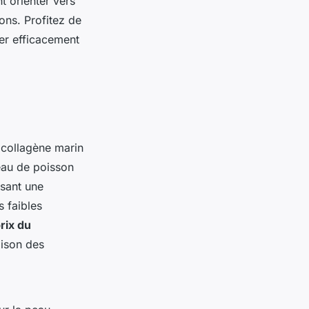
 orienter vers
ons. Profitez de
rer efficacement
 collagène marin
peau de poisson
isant une
s faibles
rix du
aison des