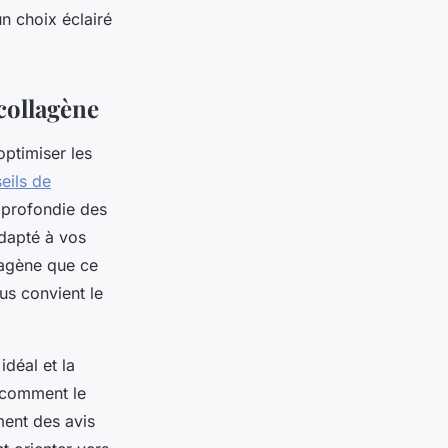
n choix éclairé
collagène
ptimiser les
eils de
pprofondie des
adapté à vos
llagène que ce
us convient le
déal et la
e comment le
ment des avis