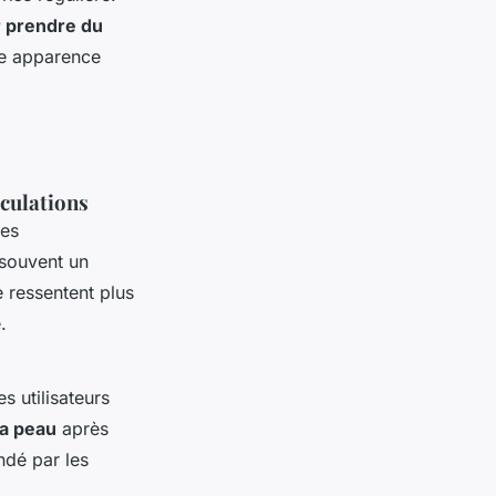
 prendre du
une apparence
iculations
des
 souvent un
e ressentent plus
.
es utilisateurs
la peau
après
ndé par les