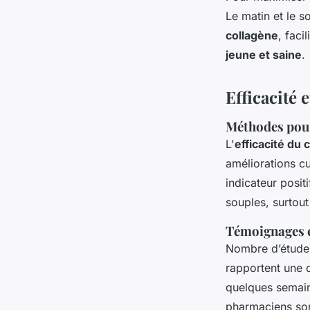
Le matin et le 
collagène
, faci
jeune et saine
.
Efficacité 
Méthodes pour 
L'
efficacité du 
améliorations cu
indicateur posit
souples, surtou
Témoignages e
Nombre d’études
rapportent une d
quelques semain
pharmaciens sont