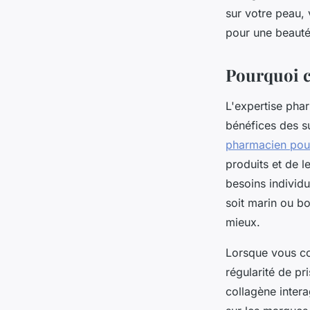
sur votre peau, 
Mathieu
•
18 février 2025
•
5 min de lecture
pour une beauté
Pourquoi c
L'expertise pha
bénéfices des s
pharmacien pour
produits et de l
besoins individu
soit marin ou b
mieux.
Lorsque vous co
régularité de pr
collagène inter