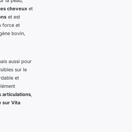
r la peau,
 des cheveux
et
ons
et est
 force et
lagène bovin,
ais aussi pour
isibles sur le
rdable et
plément
 articulations
,
 sur Vita