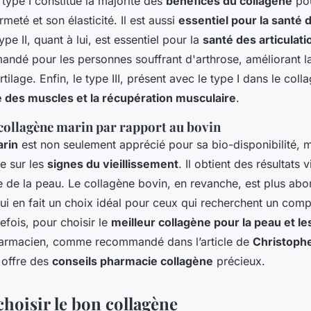
type I constitue la majorité des
bénéfices du collagène
pou
meté et son élasticité. Il est aussi
essentiel pour la santé
pe II, quant à lui, est essentiel pour la
santé des articulati
ndé pour les personnes souffrant d'arthrose, améliorant la
artilage. Enfin, le type III, présent avec le type I dans le col
é des muscles et la récupération musculaire
.
collagène marin par rapport au bovin
arin
est non seulement apprécié pour sa bio-disponibilité, m
e sur les
signes du vieillissement
. Il obtient des résultats v
ure de la peau. Le collagène bovin, en revanche, est plus abo
qui en fait un choix idéal pour ceux qui recherchent un com
efois, pour choisir le
meilleur collagène pour la peau et les
harmacien, comme recommandé dans l’article de
Christophe
i offre des
conseils pharmacie collagène
précieux.
oisir le bon collagène