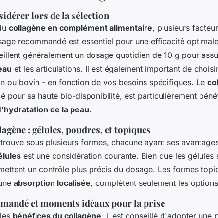
sidérer lors de la sélection
 du
collagène en complément alimentaire
, plusieurs facteu
osage recommandé est essentiel pour une efficacité optimale
illent généralement un dosage quotidien de 10 g pour assur
eau
et les articulations. Il est également important de choisi
in ou bovin - en fonction de vos besoins spécifiques. Le
co
ié pour sa haute bio-disponibilité, est particulièrement béné
l'
hydratation de la peau
.
agène : gélules, poudres, et topiques
 trouve sous plusieurs formes, chacune ayant ses avantage
élules
est une considération courante. Bien que les gélules 
mettent un contrôle plus précis du dosage. Les formes topi
 une
absorption localisée
, complètent seulement les options
mandé et moments idéaux pour la prise
 les
bénéfices du collagène
, il est conseillé d'adopter une p